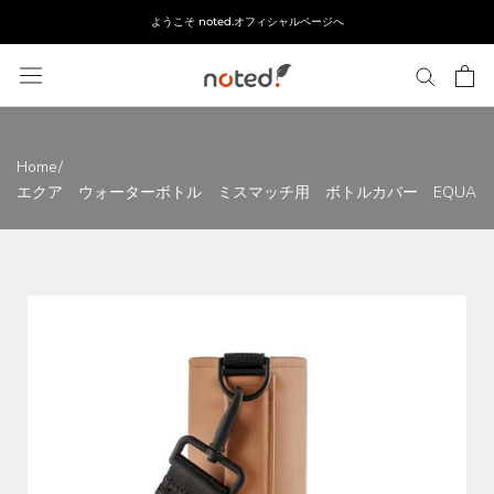
ス
ようこそ noted.オフィシャルページへ
キ
ッ
プ
し
て
コ
Home
/
ン
エクア ウォーターボトル ミスマッチ用 ボトルカバー EQUA
テ
ン
ツ
に
移
動
す
る