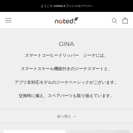
ス
ようこそ noted.オフィシャルページへ
キ
ッ
プ
し
て
GINA
コ
ン
スマートコーヒードリッパー ジーナには、
テ
ン
スマートスケール機能付きのジーナスマートと、
ツ
に
アプリ非対応モデルのジーナベーシックがございます。
移
動
交換時に備え、スペアパーツも取り揃えています。
す
る
並べ替え