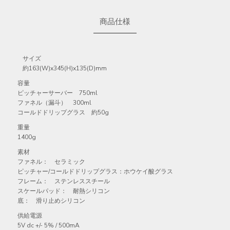
商品仕様
サイズ
約163(W)x345(H)x135(D)mm
容量
ピッチャーサーバー 750ml
ファネル（漏斗） 300ml
コールドドリップグラス 約50g
重量
1400g
素材
ファネル： セラミック
ピッチャー/コールドドリップグラス：ホウケイ酸グラス
フレーム： ステンレススチール
スケールパッド： 耐熱シリコン
底： 滑り止めシリコン
供給電源
5V dc +/- 5% / 500mA