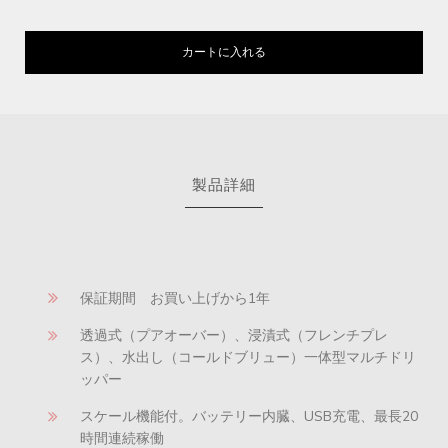
カートに入れる
製品詳細
保証期間 お買い上げから1年
透過式（プアオーバー）、浸漬式（フレンチプレ
ス）、水出し（コールドブリュー）一体型マルチドリ
ッパー
スケール機能付。バッテリー内臓、USB充電、最長20
時間連続稼働