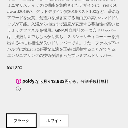
ミニマリスティックに機能を集約させたデザインは、red dot
award2018や、グッドデザイン賞2019ベスト100など、著名な
アワードを受賞。創造力を掻き立てる自由度の高いハンドドリ
ップが可能。入湯から抽出まで温度が安定する蓄熱性の高いセ
ラミックファネルを採用。GINA独自設計の一つ穴ドリッパー
は、浅煎り豆でもしっかり落ち、スペシャリティコーヒーを抽
出するのにも相性が良いドリッパーです。また、ファネル下の
バルブは水出しに必要な点滴を正確に調整することができる、
エンジニアリングの技術が詰まったプレミアムドリッパー。
¥41,800
なら
月々13,933円
から。分割手数料無料
ブラック
ホワイト