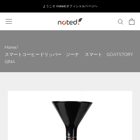
ス
ようこそ noted.オフィシャルページへ
キ
ッ
プ
し
て
コ
Home
/
ン
スマートコーヒードリッパー ジーナ スマート GOATSTORY
テ
GINA
ン
ツ
に
移
動
す
る