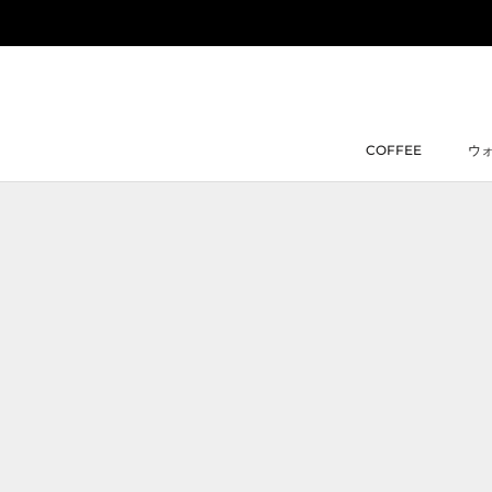
ス
キ
ッ
プ
し
て
COFFEE
ウ
コ
COFFEE
ウ
ン
テ
ン
ツ
に
移
動
す
る