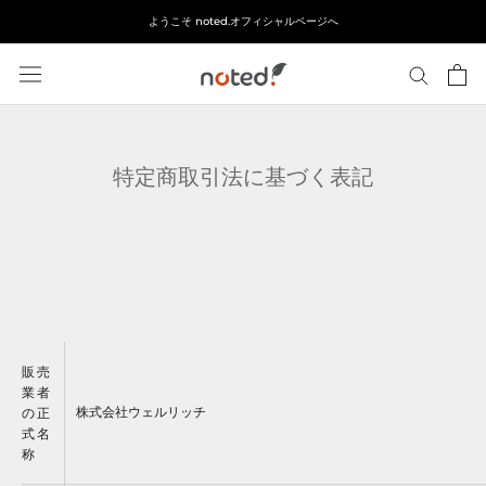
ス
ようこそ noted.オフィシャルページへ
キ
ッ
プ
し
て
コ
特定商取引法に基づく表記
ン
テ
ン
ツ
に
移
動
す
販売
る
業者
株式会社ウェルリッチ
の正
式名
称