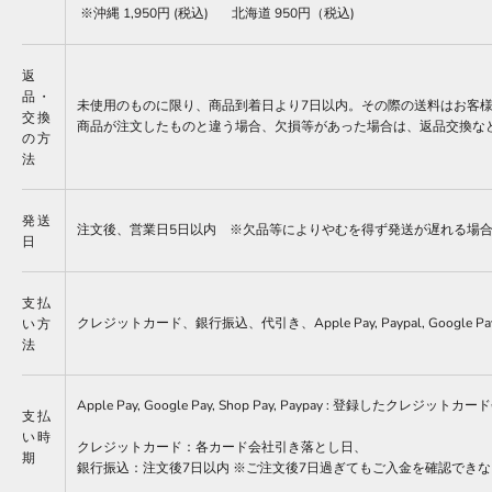
※沖縄 1,950円 (税込) 北海道 950円（税込)
返
品・
未使用のものに限り、商品到着日より
7
日以内。その際の送料はお客
交換
商品が注文したものと違う場合、欠損等があった場合は、返品交換な
の方
法
発送
注文後、営業日
5
日以内 ※欠品等によりやむを得ず発送が遅れる場
日
支払
クレジットカード、銀行振込、代引き、
Apple Pay, Paypal, Google Pa
い方
法
Apple Pay, Google Pay, Shop Pay, Paypay
:
登録したクレジットカード
支払
い時
クレジットカード：各カード会社引き落とし日、
期
銀行振込：注文後
7
日以内
※
ご注文後
7
日過ぎてもご入金を確認できな