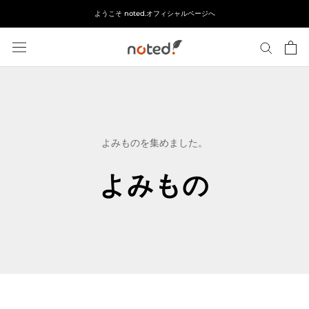
ス
ようこそ noted.オフィシャルページへ
キ
ッ
プ
し
て
コ
ン
テ
よみものを集めました。
ン
ツ
よみもの
に
移
動
す
る