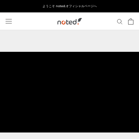
ス
ようこそ noted.オフィシャルページへ
キ
ッ
プ
し
て
コ
ン
テ
ン
ツ
に
移
動
す
る