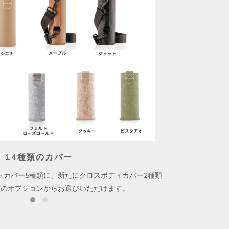
14種類のカバー
トカバー5種類に、新たにクロスボディカバー2種類
「ガラ
類のオプションからお選びいただけます。
やすさ