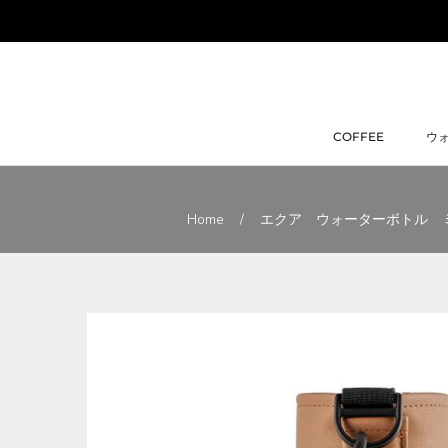
ス
キ
ッ
プ
し
て
COFFEE
ウ
コ
COFFEE
ウ
ン
テ
ン
Home
/
エクア ウォーターボトル 
ツ
に
移
動
す
る