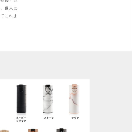
ら持続可能
は、個人に
してこれま