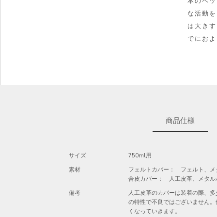
本のペッ
な活動を
は大きす
でにおよ
商品仕様
サイズ
750ml用
素材
フェルトカバー： フェルト、メ
合皮カバー： 人工皮革、メタル
備考
人工皮革のカバーは装着の際、多
の特性で不良ではございません。
くなっていきます。