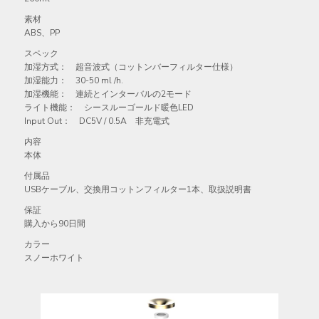
素材
ABS、PP
スペック
加湿方式： 超音波式（コットンバーフィルター仕様）
加湿能力： 30-50 ml /h.
加湿機能： 連続とインターバルの2モード
ライト機能： シースルーゴールド暖色LED
Input Out： DC5V / 0.5A 非充電式
内容
本体
付属品
USBケーブル、交換用コットンフィルター1本、取扱説明書
保証
購入から90日間
カラー
スノーホワイト