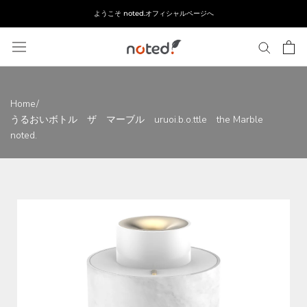
ス
ようこそ noted.オフィシャルページへ
キ
ッ
プ
し
て
コ
Home
/
ン
うるおいボトル ザ マーブル uruoi.b.o.ttle the Marble
テ
noted.
ン
ツ
に
移
動
す
る