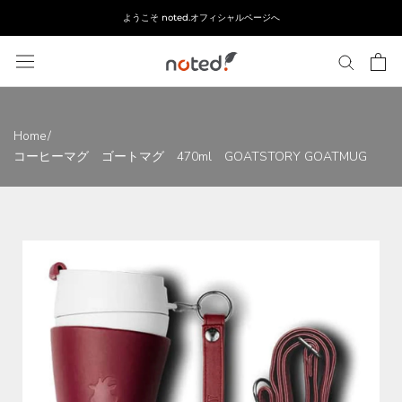
ス
ようこそ noted.オフィシャルページへ
キ
ッ
プ
し
て
コ
Home
/
ン
コーヒーマグ ゴートマグ 470ml GOATSTORY GOATMUG
テ
ン
ツ
に
移
動
す
る