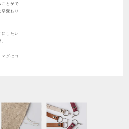
ることがで
に早変わり
ィにしたい
保。
トマグはコ