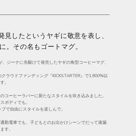
発見したというヤギに敬意を表し、
に。
その名もゴートマグ。
ームが、ジーナに先駆けて発売したヤギの角型コーヒーマグ、
ラウドファンディング『KICKSTARTER』で1,800%以
ます。
中のコーヒーラバーに新たなスタイルを吹き込みました。
ロスボディでも。
ップで自由にスタイルを楽しんで。
、通勤電車でも、子どもとのお出かけシーンでだって液漏
けます。