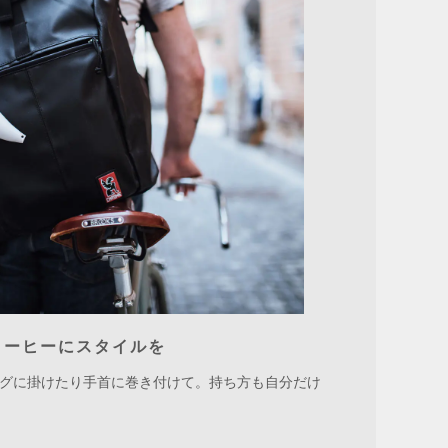
コーヒーにスタイルを
グに掛けたり手首に巻き付けて。持ち方も自分だけ
ハンド