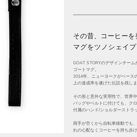
その昔、コーヒーを
マグをツノシェイプ
GOAT STORYのデザインチ
ゴートマグ。
2014年、ニューヨークがベースのク
上の達成率を遂げた伝説を残し
その形と意外な実用性で、世界
バッグやベルトに付けても、ク
付属のハンド/ショルダーストラ
両手が空くから自転車移動でも
れの心配なくコーヒーを持ち歩