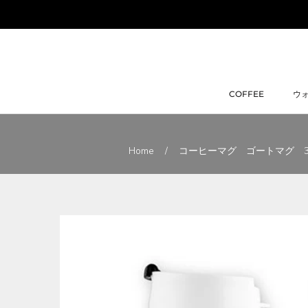
ス
キ
ッ
プ
し
て
COFFEE
ウ
コ
COFFEE
ウ
ン
テ
ン
Home
/
コーヒーマグ ゴートマグ 350m
ツ
に
移
動
す
る