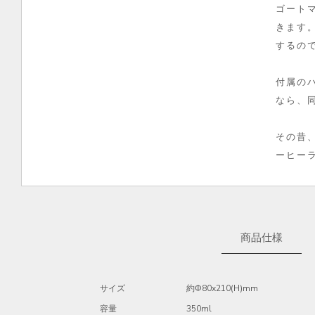
ゴート
きます
するの
付属の
なら、
その昔
ーヒー
商品仕様
サイズ
約Φ80x210(H)mm
容量
350ml