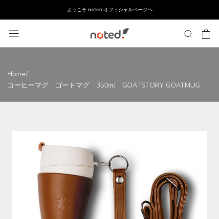
ス
ようこそ noted.オフィシャルページへ
キ
ッ
プ
し
て
コ
Home
/
ン
コーヒーマグ ゴートマグ 350ml GOATSTORY GOATMUG
テ
ン
ツ
に
移
動
す
る