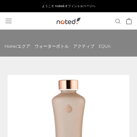
ス
ようこそ noted.オフィシャルページへ
キ
ッ
プ
し
て
コ
Home
/
エクア ウォーターボトル アクティブ EQUA
ン
テ
ン
ツ
に
移
動
す
る