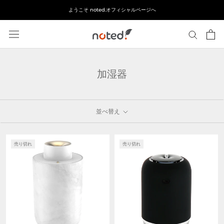
ス
ようこそ noted.オフィシャルページへ
キ
ッ
プ
し
て
加湿器
コ
ン
テ
ン
並べ替え
ツ
に
移
売り切れ
売り切れ
動
す
る