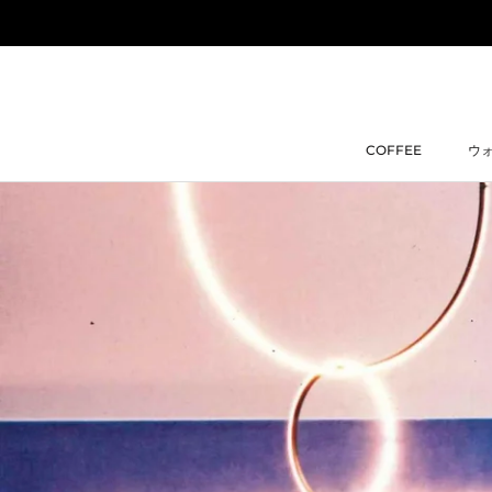
ス
キ
ッ
プ
し
て
COFFEE
ウ
コ
COFFEE
ウ
ン
テ
ン
ツ
に
移
動
す
る