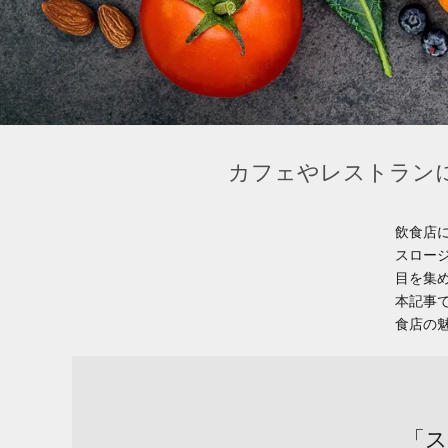
カフェやレストラン
飲食店
スロー
目を集
本記事
食店の
「ス