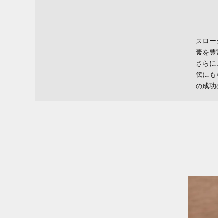
スロー
素を豊
さらに
伝にも
の成功