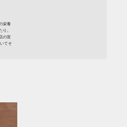
の栄養
たり。
店の宣
おいてそ