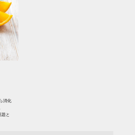
ら消化
。
話題と