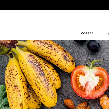
ス
キ
ッ
プ
し
て
COFFEE
ウ
コ
COFFEE
ウ
ン
テ
ン
ツ
に
移
動
す
る